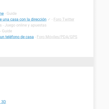
me
- Guide
e una casa con la dirección
✓
-
Foro Twitter
s - Juego online y apuestas
- Guide
 un teléfono de casa
-
Foro Móviles/PDA/GPS
n 3D