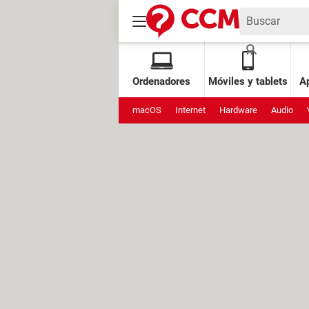
Ordenadores
Móviles y tablets
Ap
macOS
Internet
Hardware
Audio