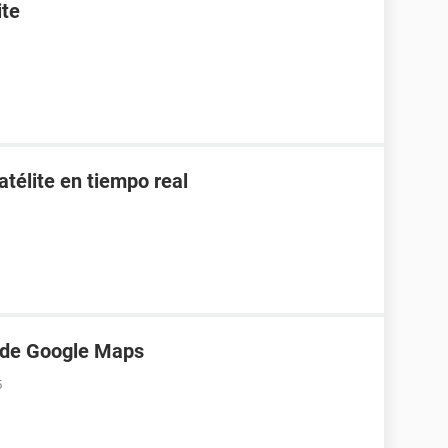
ite
télite en tiempo real
s de Google Maps
5