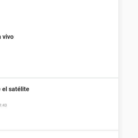
n vivo
el satélite
1:43