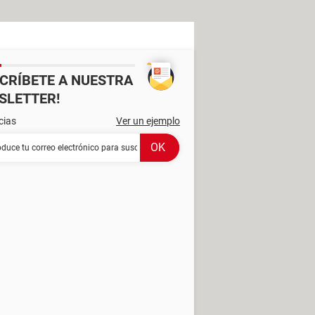
SCRÍBETE A NUESTRA
SLETTER!
cias
Ver un ejemplo