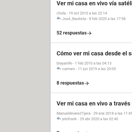
Ver mi casa en vivo vía satél
chola
-
19 oct 2010 a las 22:14
José_Bautista
-
8 feb 2020 a las 17:58
52 respuestas
Cómo ver mi casa desde el sa
brayan96
-
1 feb 2010 a las 04:13
carmen
-
11 jun 2019 a las 20:05
8 respuestas
Ver mi casa en vivo a travé
ManuelAlvarezTijera
-
29 ene 2018 a las 11:4
jelofrank
-
29 abr 2020 a las 02:40