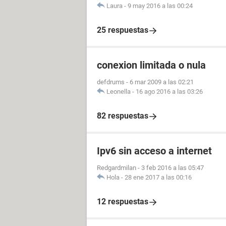
Laura
-
9 may 2016 a las 00:24
25 respuestas
conexion limitada o nula
defdrums
-
6 mar 2009 a las 02:21
Leonella
-
16 ago 2016 a las 03:26
82 respuestas
Ipv6 sin acceso a internet
Redgardmilan
-
3 feb 2016 a las 05:47
Hola
-
28 ene 2017 a las 00:16
12 respuestas