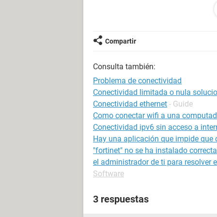
tratado de conectar tanto el PC com
el símbolo de sistema lo concernient
o /renew, o /flushdns, etc) pero e
cable conectado, pese a que uso el 
Compartir
No se si el problema es de hardware
Consulta también:
laptop que me prestaron y con ella
Problema de conectividad
Alguien podría indicarme como puedo
Conectividad limitada o nula soluci
Conectividad ethernet
- Guide
Gracias de antemano
Como conectar wifi a una computador
Conectividad ipv6 sin acceso a inter
Hay una aplicación que impide que 
"fortinet" no se ha instalado correc
el administrador de ti para resolver e
Software
3 respuestas