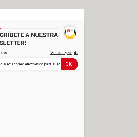
SCRÍBETE A NUESTRA
SLETTER!
cias
Ver un ejemplo