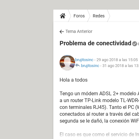
Foros
Redes
Tema Anterior
Problema de conectividad
brujitosinc
- 29 ago 2018 a las 15:05
brujitosinc
-
31 ago 2018 a las 13
Hola a todos
Tengo un módem ADSL 2+ modelo AR2
a un router TP-Link modelo TL-WDR43
con terminales RJ45). Tanto el PC (W
conectados al router a través del cab
segunda se le dañó, la conexión WiF
El caso es que como el servicio de I