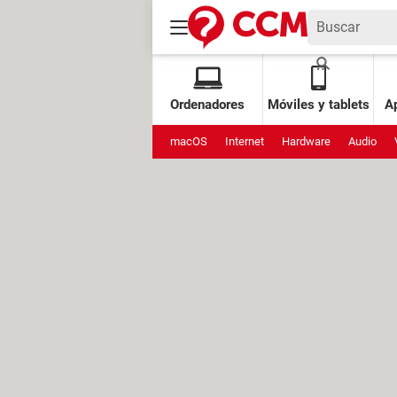
Ordenadores
Móviles y tablets
Ap
macOS
Internet
Hardware
Audio