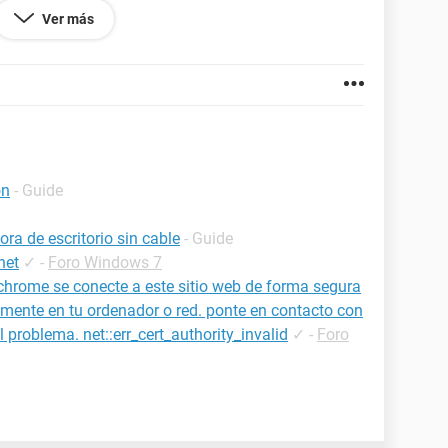
o la portátil directamente al módem para revisar en
Ver más
e al IP (usando el comando ipconfig /all, o /release,
n ambos equipos me aparece un mensaje que no hay
mismo cable que usaba para conectarlos al router.
 o de software, porque anteriormente probé con otra
 si podía conectarme directamente al modem.
 solucionar esta dificultad ??
on
- Guide
a de escritorio sin cable
- Guide
net
✓
-
Foro Windows 7
chrome se conecte a este sitio web de forma segura
tamente en tu ordenador o red. ponte en contacto con
l problema. net::err_cert_authority_invalid
✓
-
Foro