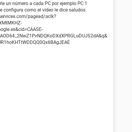
erle un número a cada PC por ejemplo PC 1
se configura como el vídeo le dice saludos
services.com/pagead/aclk?
WXMtMKHZ-
gle.es&cid=CAASE-
ig=AOD64_2NwZ1PvNDQKoDXdXPRGLuDUJS2dA&q&
hUR1hoKHTtWDDQQ0Qx6BAgJEAE