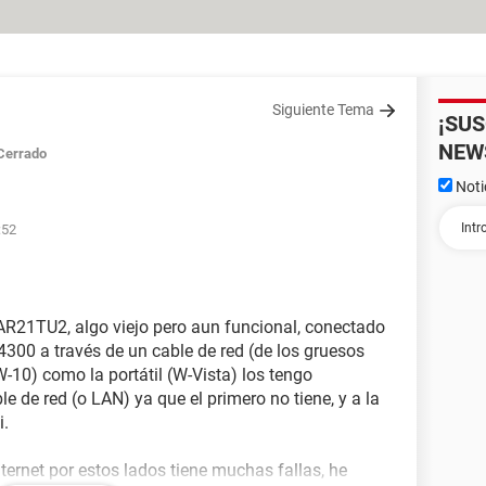
Siguiente Tema
¡SU
NEW
Cerrado
Noti
:52
1TU2, algo viejo pero aun funcional, conectado
00 a través de un cable de red (de los gruesos
-10) como la portátil (W-Vista) los tengo
le de red (o LAN) ya que el primero no tiene, y a la
i.
nternet por estos lados tiene muchas fallas, he