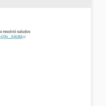
lo resolvió saludos
=Q3jr__K4UIM