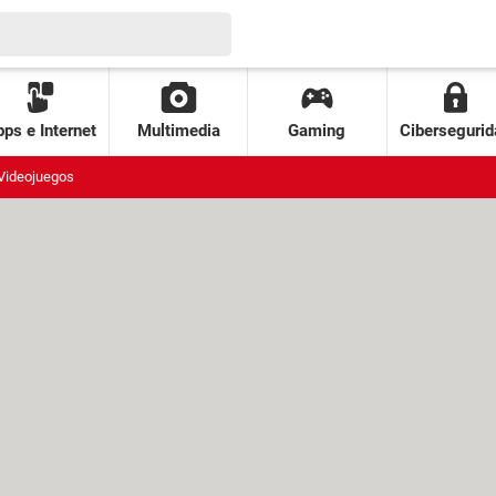
ps e Internet
Multimedia
Gaming
Cibersegurid
Videojuegos