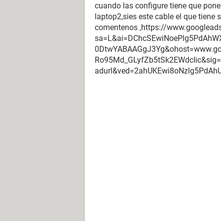
cuando las configure tiene que pon
laptop2,sies este cable el que tiene 
comentenos ,https://www.googlead
sa=L&ai=DChcSEwiNoePlg5PdAh
0DtwYABAAGgJ3Yg&ohost=www.goo
Ro95Md_GLyfZb5tSk2EWdcIic&s
adurl&ved=2ahUKEwi8oNzlg5PdA