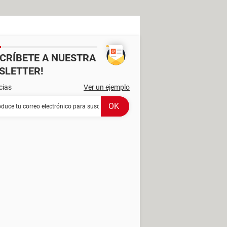
SCRÍBETE A NUESTRA
SLETTER!
cias
Ver un ejemplo