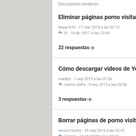
Discusiones similares
Eliminar páginas porno visit
Naya1616
-
17 mar 2015 a las 02:19
Si
-
18 dic 2017 a las 23:04
22 respuestas
Cómo descargar videos de Y
marilpz
-
1 sep 2015 a las 07:26
Carlos-vialfa
-
9 sep 2015 a las 02:56
3 respuestas
Borrar páginas de porno visi
venicio torres
-
29 sep 2013 a las 02:47