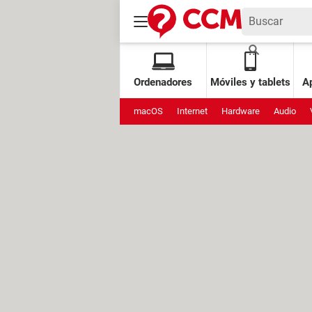
Ordenadores
Móviles y tablets
Ap
macOS
Internet
Hardware
Audio