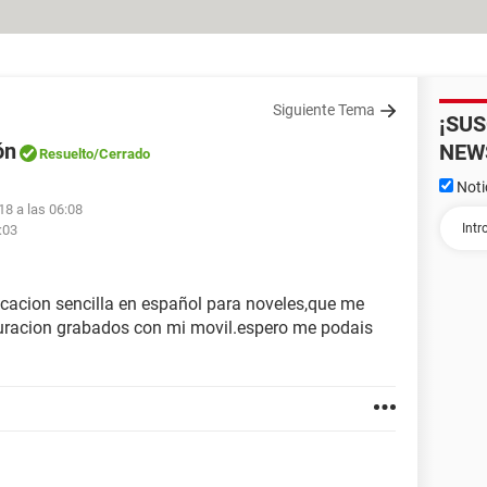
Siguiente Tema
¡SU
ón
NEW
Resuelto
/Cerrado
Noti
18 a las 06:08
:03
icacion sencilla en español para noveles,que me
duracion grabados con mi movil.espero me podais