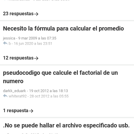
23 respuestas
Necesito la fórmula para calcular el promedio
jessica
-
9 mar 2009 a las 07:35
b
-
16 jun 2020 a las 23:51
12 respuestas
pseudocodigo que calcule el factorial de un
numero
darkk_eduark
-
19 oct 2012 a las 18:13
whiterat92
-
28 oct 2012 a las 05:55
1 respuesta
.No se puede hallar el archivo especificado usb.