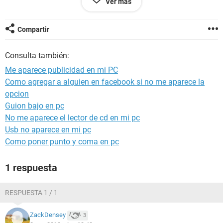
Ver más
ayuda por favor
Compartir
Consulta también:
Me aparece publicidad en mi PC
Como agregar a alguien en facebook si no me aparece la
opcion
Guion bajo en pc
No me aparece el lector de cd en mi pc
Usb no aparece en mi pc
Como poner punto y coma en pc
1 respuesta
RESPUESTA 1 / 1
ZackDensey
3