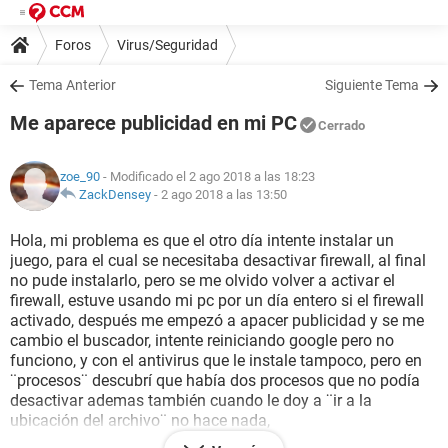
Foros
Virus/Seguridad
Tema Anterior
Siguiente Tema
Me aparece publicidad en mi PC
Cerrado
zoe_90
- Modificado el 2 ago 2018 a las 18:23
ZackDensey
-
2 ago 2018 a las 13:50
Hola, mi problema es que el otro día intente instalar un
juego, para el cual se necesitaba desactivar firewall, al final
no pude instalarlo, pero se me olvido volver a activar el
firewall, estuve usando mi pc por un día entero si el firewall
activado, después me empezó a apacer publicidad y se me
cambio el buscador, intente reiniciando google pero no
funciono, y con el antivirus que le instale tampoco, pero en
¨procesos¨ descubrí que había dos procesos que no podía
desactivar ademas también cuando le doy a ¨ir a la
ubicación del archivo¨ no hace nada,
estos son: csrss.exe y winlong.exe, no me deja borrarlos,