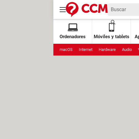
Ordenadores
Móviles y tablets
Ap
macOS
Internet
Hardware
Audio