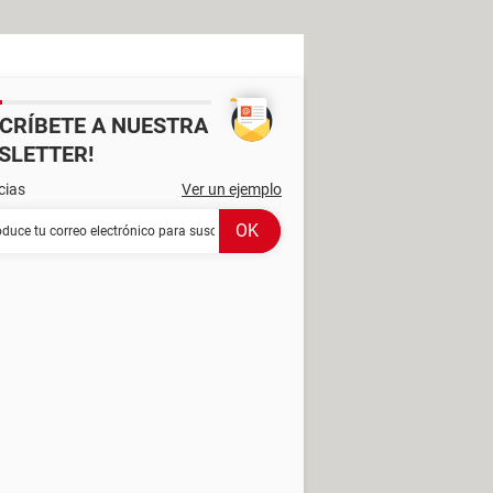
SCRÍBETE A NUESTRA
SLETTER!
cias
Ver un ejemplo