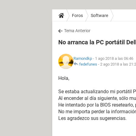
Foros
Software
Tema Anterior
No arranca la PC portátil Del
Ramondkp
- 1 ago 2018 a las 06:46
fedefunes
-
2 ago 2018 a las 21:
Hola,
Se estaba actualizando mi portátil 
Al encender al día siguiente, sólo m
He intentado por la BIOS resetearlo, 
No me importa perder la informació
Les agradezco sus sugerencias.