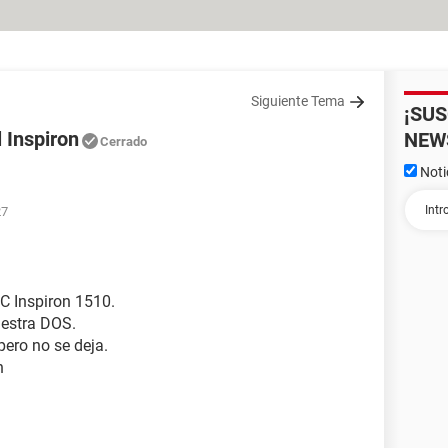
Siguiente Tema
¡SU
l Inspiron
NEW
Cerrado
Noti
27
PC Inspiron 1510.
uestra DOS.
pero no se deja.
n