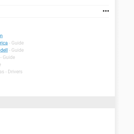
on
rica
- Guide
dell
- Guide
- Guide
e
s - Drivers