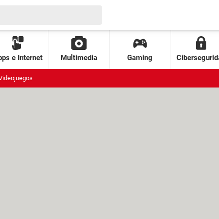
ps e Internet
Multimedia
Gaming
Cibersegurid
Videojuegos