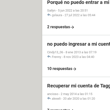
Porqué no puedo entrar a mi
Sailyn
-
5 jun 2022 a las 20:51
gslaura
-
27 jul 2022 a las 05:44
2 respuestas
no puedo ingresar a mi cuen
Cindy13_06
-
8 ene 2013 a las 07:19
Frenny
-
8 nov 2023 a las 04:40
10 respuestas
Recuperar mi cuenta de Tag
ancioso
-
2 may 2014 a las 01:15
alexeli
-
20 abr 2020 a las 01:20