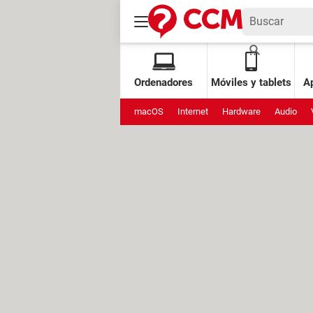
Ordenadores
Móviles y tablets
Ap
macOS
Internet
Hardware
Audio