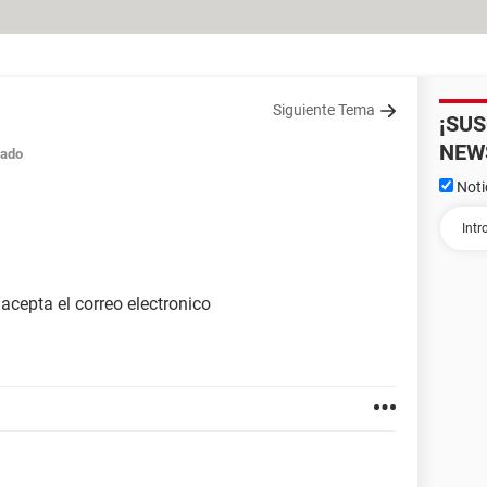
Siguiente Tema
¡SU
NEW
rado
Noti
acepta el correo electronico