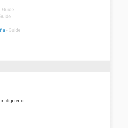
- Guide
 Guide
eña
- Guide
 m digo erro