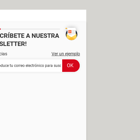
SCRÍBETE A NUESTRA
SLETTER!
cias
Ver un ejemplo