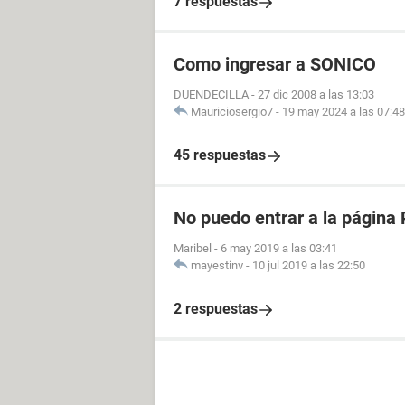
7 respuestas
Como ingresar a SONICO
DUENDECILLA
-
27 dic 2008 a las 13:03
Mauriciosergio7
-
19 may 2024 a las 07:48
45 respuestas
No puedo entrar a la página 
Maribel
-
6 may 2019 a las 03:41
mayestinv
-
10 jul 2019 a las 22:50
2 respuestas