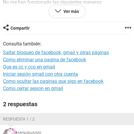
No me han funcionado las siguientes maneras:
Ver más
Tor Browser (ni siquiera usando los bridges)
Las extensiones VPN de Mozilla o Chrome
Usar http o https
Compartir
Usar el IP de facebook o direcciones alternativas
Consulta también:
Puedo entrar a Facebook a traves de un proxy web, pero con
carácter limitado. La página no carga bien y no puedo
Saltar bloqueo de facebook, gmail y otras páginas
navegar normalmente, subir fotos, etc.
Como eliminar una pagina de facebook
Que es cc y cco en gmail
Iniciar sesión gmail con otra cuenta
Como ocultar las paginas que sigo en facebook
Como cerrar sesion en gmail
2 respuestas
RESPUESTA 1 / 2
MrNoBodyMX