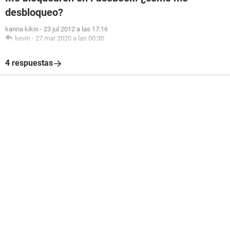
desbloqueo?
kanna kikio
-
23 jul 2012 a las 17:16
kevin
-
27 mar 2020 a las 00:30
4 respuestas