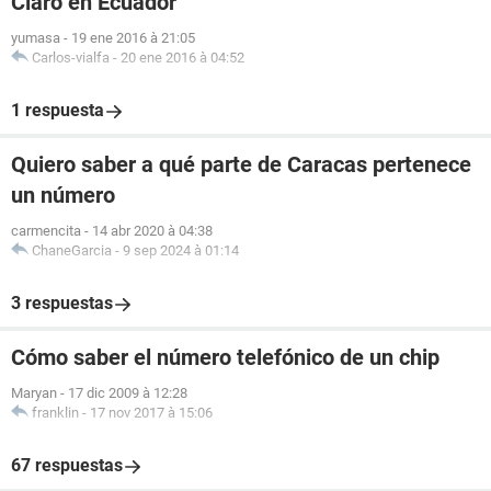
Claro en Ecuador
yumasa
-
19 ene 2016 à 21:05
Carlos-vialfa
-
20 ene 2016 à 04:52
1 respuesta
Quiero saber a qué parte de Caracas pertenece
un número
carmencita
-
14 abr 2020 à 04:38
ChaneGarcia
-
9 sep 2024 à 01:14
3 respuestas
Cómo saber el número telefónico de un chip
Maryan
-
17 dic 2009 à 12:28
franklin
-
17 nov 2017 à 15:06
67 respuestas