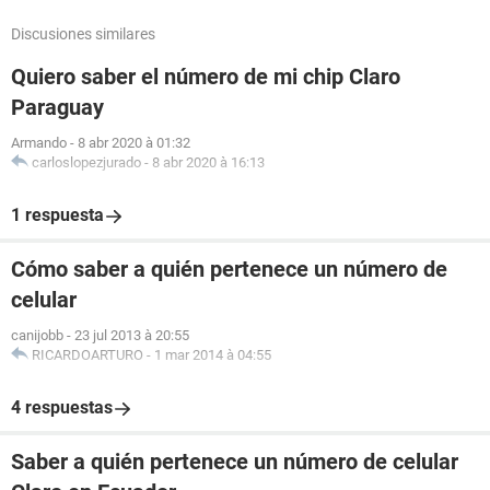
Discusiones similares
Quiero saber el número de mi chip Claro
Paraguay
Armando
-
8 abr 2020 à 01:32
carloslopezjurado
-
8 abr 2020 à 16:13
1 respuesta
Cómo saber a quién pertenece un número de
celular
canijobb
-
23 jul 2013 à 20:55
RICARDOARTURO
-
1 mar 2014 à 04:55
4 respuestas
Saber a quién pertenece un número de celular