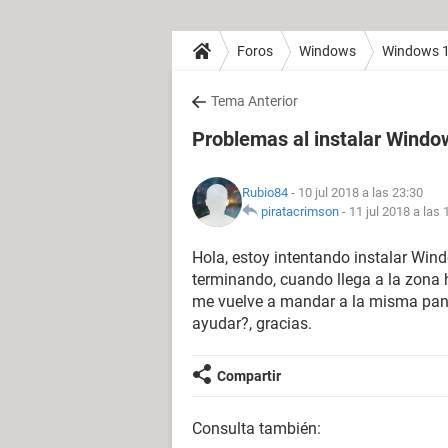
Foros
Windows
Windows 
Tema Anterior
Problemas al instalar Windo
Rubio84
- 10 jul 2018 a las 23:30
piratacrimson
-
11 jul 2018 a las 
Hola, estoy intentando instalar Wind
terminando, cuando llega a la zona h
me vuelve a mandar a la misma panta
ayudar?, gracias.
Compartir
Consulta también: