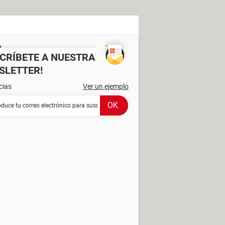
SCRÍBETE A NUESTRA
SLETTER!
cias
Ver un ejemplo