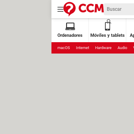
Ordenadores
Móviles y tablets
Ap
macOS
Internet
Hardware
Audio