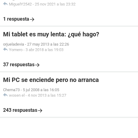
MiguelY2542
-
25 nov 2021 a las 23:32
1 respuesta
Mi tablet es muy lenta: ¿qué hago?
orjueladevia
-
27 may 2013 a las 22:26
Yomero
-
3 abr 2018 a las 19:03
37 respuestas
Mi PC se enciende pero no arranca
Chema73
-
5 jul 2008 a las 16:05
wosen el
-
4 nov 2013 a las 15:27
243 respuestas