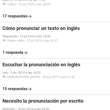
Yalina
-
16 oct 2022 a las 18:30
17 respuestas
Cómo pronunciar un texto en inglés
Raquelcita
-
12 jul 2016 a las 18:36
Carlos-vialfa
-
12 jul 2016 a las 20:07
1 respuesta
Escuchar la pronunciación en inglés
valo
-
5 dic 2010 a las 16:03
hfhjlkdtiehkffkk @jfrlfd
-
24 nov 2017 a las 01:42
15 respuestas
Necesito la pronunciación por escrito
lufermen
-
10 jun 2014 a las 03:26