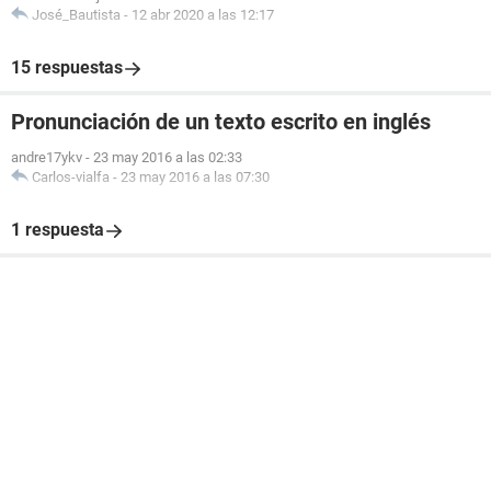
José_Bautista
-
12 abr 2020 a las 12:17
15 respuestas
Pronunciación de un texto escrito en inglés
andre17ykv
-
23 may 2016 a las 02:33
Carlos-vialfa
-
23 may 2016 a las 07:30
1 respuesta