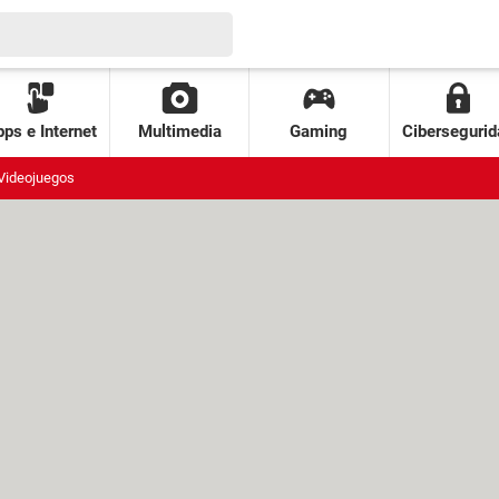
ps e Internet
Multimedia
Gaming
Cibersegurid
Videojuegos