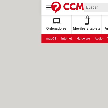
Ordenadores
Móviles y tablets
Ap
macOS
Internet
Hardware
Audio