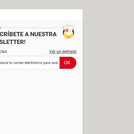
SCRÍBETE A NUESTRA
SLETTER!
cias
Ver un ejemplo