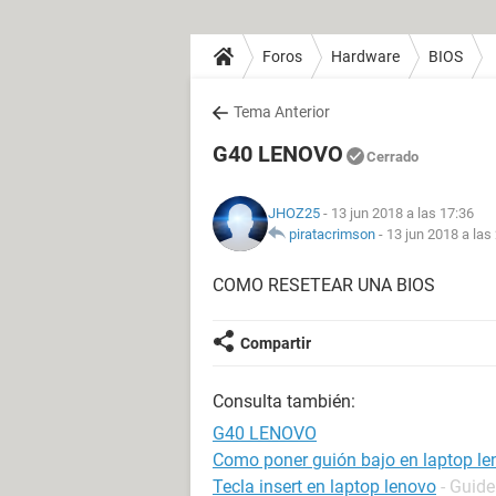
Foros
Hardware
BIOS
Tema Anterior
G40 LENOVO
Cerrado
JHOZ25
- 13 jun 2018 a las 17:36
piratacrimson
-
13 jun 2018 a las
COMO RESETEAR UNA BIOS
Compartir
Consulta también:
G40 LENOVO
Como poner guión bajo en laptop le
Tecla insert en laptop lenovo
- Guide