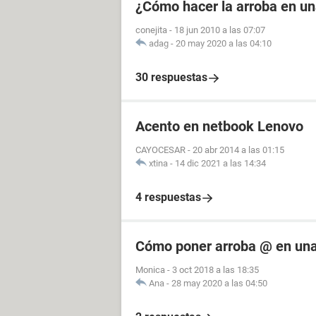
¿Cómo hacer la arroba en u
conejita
-
18 jun 2010 a las 07:07
adag
-
20 may 2020 a las 04:10
30 respuestas
Acento en netbook Lenovo
CAYOCESAR
-
20 abr 2014 a las 01:15
xtina
-
14 dic 2021 a las 14:34
4 respuestas
Cómo poner arroba @ en una
Monica
-
3 oct 2018 a las 18:35
Ana
-
28 may 2020 a las 04:50