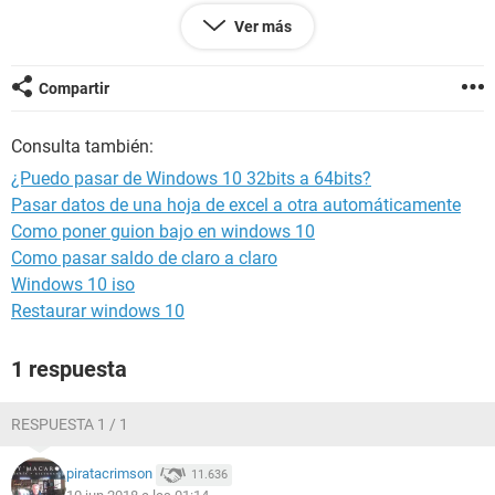
Memoria instalada (RAM): 4,00 GB (2,95 GB utilizable)
Ver más
Tipo de sistema: Sistema operativo de 32 bits, procesador
x64
Compartir
También me fijé en 64bits checker:
Your Windows is detected as 32bit (x86).
Consulta también:
Name: Windows 10 Pro
Version: 10.0.14393
¿Puedo pasar de Windows 10 32bits a 64bits?
Service Pack: -
Pasar datos de una hoja de excel a otra automáticamente
Type: Multiprocessor Free
Como poner guion bajo en windows 10
Install. Date: jueves, 7 de junio de 2018
Processor: Your CPU supports 64bit (x64) operating
Como pasar saldo de claro a claro
systems.
Windows 10 iso
Restaurar windows 10
Y luego dice esto en información del sistema:
Tipo de sistema: X86-based PC
1 respuesta
Quería saber si puedo y me conviene pasar a 64bits o dejarla
así.
Muchas gracias!
RESPUESTA 1 / 1
piratacrimson
11.636