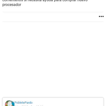
procesador
PobletePardo