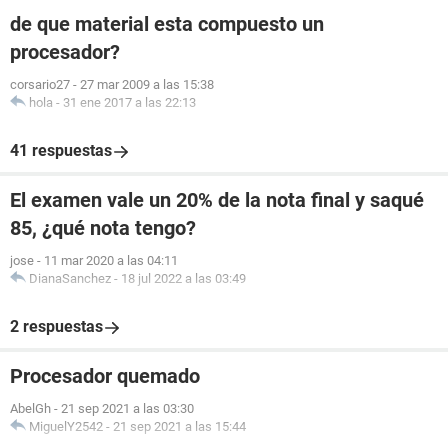
de que material esta compuesto un
procesador?
corsario27
-
27 mar 2009 a las 15:38
hola
-
31 ene 2017 a las 22:13
41 respuestas
El examen vale un 20% de la nota final y saqué
85, ¿qué nota tengo?
jose
-
11 mar 2020 a las 04:11
DianaSanchez
-
18 jul 2022 a las 03:49
2 respuestas
Procesador quemado
AbelGh
-
21 sep 2021 a las 03:30
MiguelY2542
-
21 sep 2021 a las 15:44