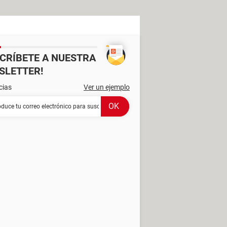
SCRÍBETE A NUESTRA
SLETTER!
cias
Ver un ejemplo