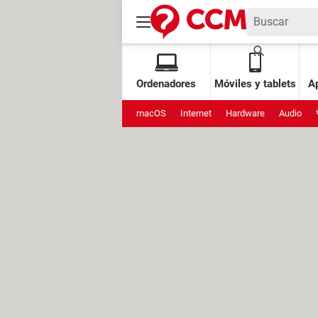
Ordenadores
Móviles y tablets
Ap
macOS
Internet
Hardware
Audio