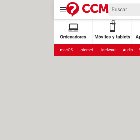
Ordenadores
Móviles y tablets
Ap
macOS
Internet
Hardware
Audio