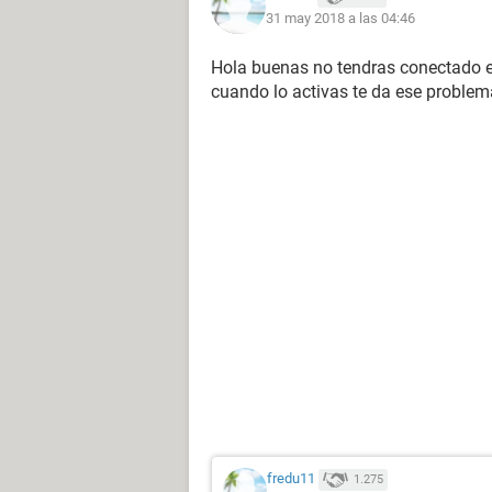
31 may 2018 a las 04:46
Hola buenas no tendras conectado el
cuando lo activas te da ese problem
.
Debo mencionar también que el año 
fredu11
1.275