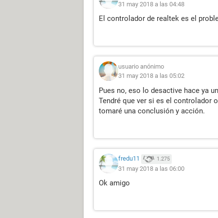
audio Realtek con el programa Driver
31 may 2018 a las 04:48
que subía el volumen del 70% al 10
El controlador de realtek es el prob
especie de estática que hacía que la
calidad del volumen, en vez de subir
Pensaba que con actualizar el contro
presenta poca veces, además, no se m
usuario anónimo
configuración de íconos del área de 
31 may 2018 a las 05:02
controlador con Driver Booster, no 
Pues no, eso lo desactive hace ya un
software, en sentido de agregar efec
Tendré que ver si es el controlador 
tomaré una conclusión y acción.
En fin, mientras tenga el volumen m
molesta, así que no quiero dejar es
ayuda técnica.
fredu11
1.275
31 may 2018 a las 06:00
Ok amigo