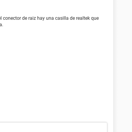
 conector de raiz hay una casilla de realtek que
a.
pasado hice una actualización al controlador de