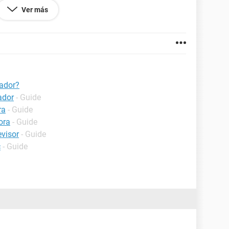
Ver más
tador?
ador
- Guide
ra
- Guide
ora
- Guide
evisor
- Guide
c
- Guide