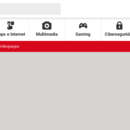
ps e Internet
Multimedia
Gaming
Cibersegurid
Videojuegos