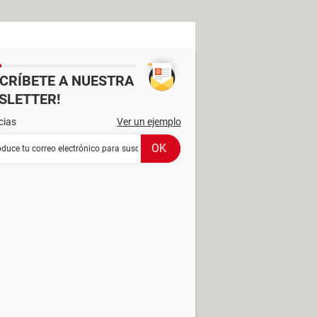
SCRÍBETE A NUESTRA
SLETTER!
cias
Ver un ejemplo