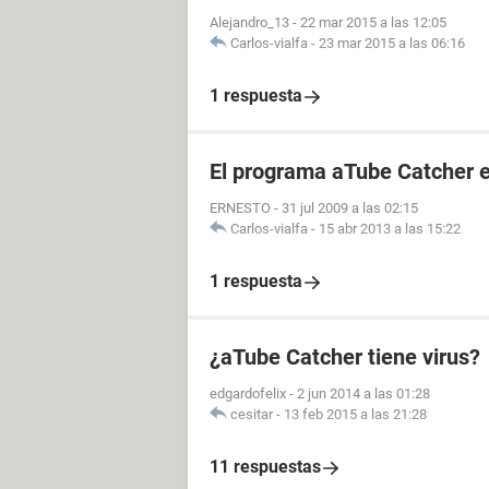
Alejandro_13
-
22 mar 2015 a las 12:05
Carlos-vialfa
-
23 mar 2015 a las 06:16
1 respuesta
El programa aTube Catcher 
ERNESTO
-
31 jul 2009 a las 02:15
Carlos-vialfa
-
15 abr 2013 a las 15:22
1 respuesta
¿aTube Catcher tiene virus?
edgardofelix
-
2 jun 2014 a las 01:28
cesitar
-
13 feb 2015 a las 21:28
11 respuestas