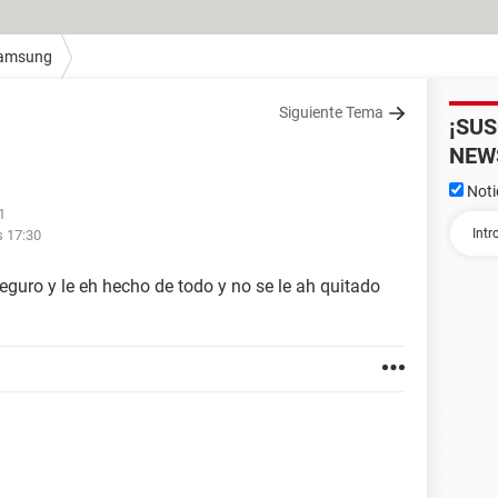
amsung
Siguiente Tema
¡SU
NEW
Noti
1
s 17:30
eguro y le eh hecho de todo y no se le ah quitado