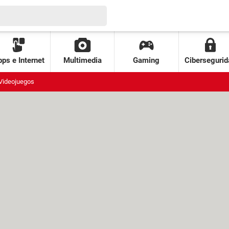
ps e Internet
Multimedia
Gaming
Cibersegurid
Videojuegos