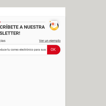
SCRÍBETE A NUESTRA
SLETTER!
cias
Ver un ejemplo