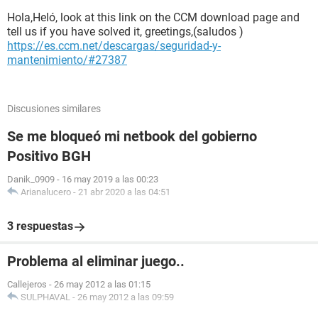
Hola,Heló, look at this link on the CCM download page and
tell us if you have solved it, greetings,(saludos )
https://es.ccm.net/descargas/seguridad-y-
mantenimiento/#27387
Discusiones similares
Se me bloqueó mi netbook del gobierno
Positivo BGH
Danik_0909
-
16 may 2019 a las 00:23
Arianalucero
-
21 abr 2020 a las 04:51
3 respuestas
Problema al eliminar juego..
Callejeros
-
26 may 2012 a las 01:15
SULPHAVAL
-
26 may 2012 a las 09:59