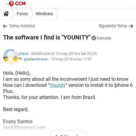
Foros
Windows
Tema Anterior
Siguiente Tema
The software I find is "YOUNITY"
Cerrado
ynave
- Modificado el 13 may 2018 a las 03:20
piratacrimson
-
13 may 2018 a las 17:57
Hola, (Hello),
I am so sorry about all the inconvenient I just need to know
How can I download "
Younity
" version to install it to Iphone 6
Plus.
Thanks, for your attention. I am from Brazil.
Best regard,
Evany Santos
sep935@gmail.com
Tel.: 55 (21)97353-1212