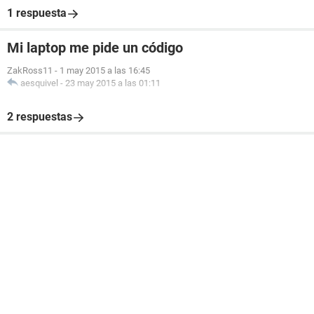
1 respuesta
Mi laptop me pide un código
ZakRoss11
-
1 may 2015 a las 16:45
aesquivel
-
23 may 2015 a las 01:11
2 respuestas