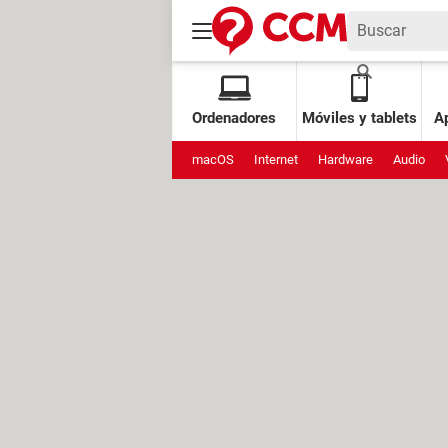
Ordenadores
Móviles y tablets
Ap
macOS
Internet
Hardware
Audio