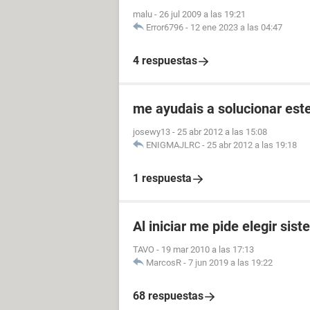
malu
-
26 jul 2009 a las 19:21
Error6796
-
12 ene 2023 a las 04:47
4 respuestas
me ayudais a solucionar est
josewy13
-
25 abr 2012 a las 15:08
ENIGMAJLRC
-
25 abr 2012 a las 19:18
1 respuesta
Al iniciar me pide elegir sis
TAVO
-
19 mar 2010 a las 17:13
MarcosR
-
7 jun 2019 a las 19:22
68 respuestas