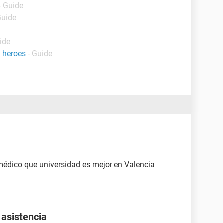
- Guide
Guide
ide
s heroes
- Guide
 médico que universidad es mejor en Valencia
 asistencia