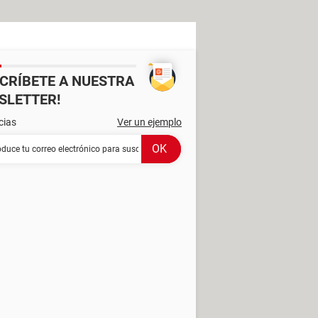
SCRÍBETE A NUESTRA
SLETTER!
cias
Ver un ejemplo