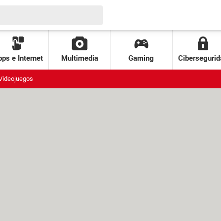
ps e Internet
Multimedia
Gaming
Cibersegurid
Videojuegos