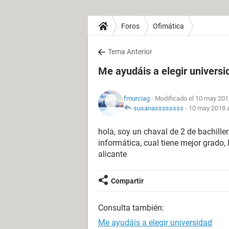
Foros
Ofimática
Tema Anterior
Me ayudáis a elegir universi
fmurciag
- Modificado el 10 may 201
susanassssssss
-
10 may 2018 a
hola, soy un chaval de 2 de bachiller
informática, cual tiene mejor grado, 
alicante
Compartir
Consulta también:
Me ayudáis a elegir universidad