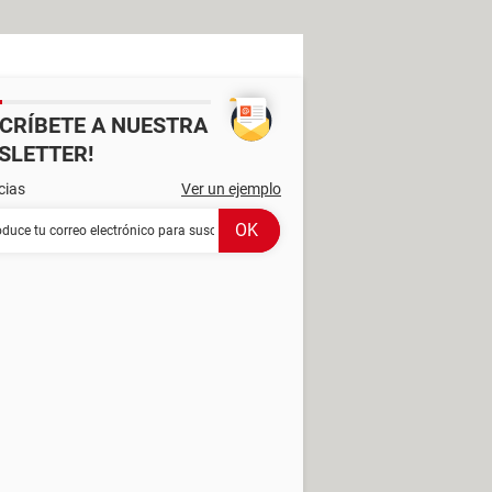
SCRÍBETE A NUESTRA
SLETTER!
cias
Ver un ejemplo