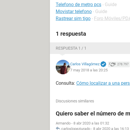
Telefono de metro pcs
- Guide
Movistar telefono
- Guide
Rastrear sim tigo
-
Foro Móviles/P
1 respuesta
RESPUESTA 1 / 1
Carlos Villagómez
278.797
7 may 2018 a las 20:25
Consulta:
Cómo localizar a una pers
Discusiones similares
Quiero saber el número de m
Armando
-
8 abr 2020 a las 01:32
carloslopezjurado
-
8 abr 2020 a las 16:13