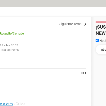
Siguiente Tema
¡SU
NEW
Resuelto
/Cerrado
Noti
18 a las 20:24
18 a las 20:25
o a otro
- Guide