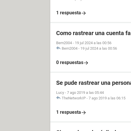
1 respuesta
Como rastrear una cuenta fal
Bem2004
-
19 jul 2024 a las 00:56
Bem2004
-
19 jul 2024 a las 00:56
0 respuestas
Se pude rastrear una perso
Lucy
-
7 ago 2019 a las 05:44
TheNetworkIP
-
7 ago 2019 a las 06:15
1 respuesta