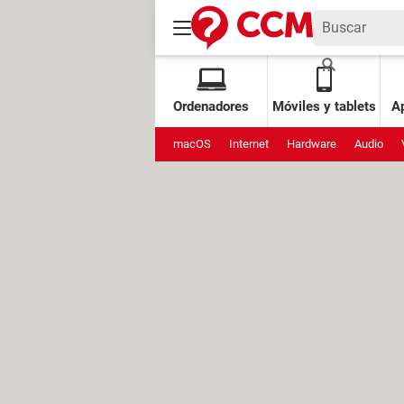
Ordenadores
Móviles y tablets
Ap
macOS
Internet
Hardware
Audio