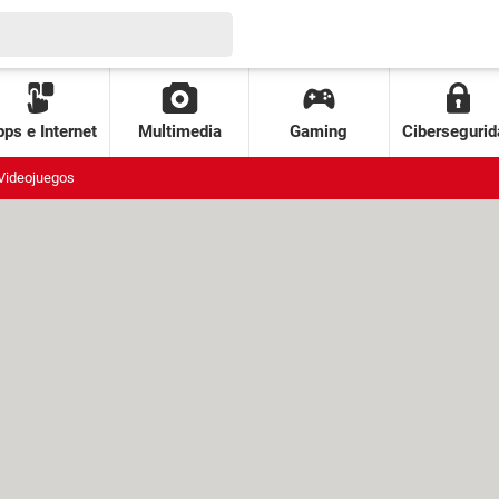
ps e Internet
Multimedia
Gaming
Cibersegurid
Videojuegos