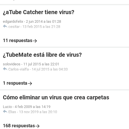
¿aTube Catcher tiene virus?
edgardofelix
-
2 jun 2014 a las 01:28
cesitar
-
13 feb 2015 a las 21:28
11 respuestas
¿TubeMate está libre de virus?
solovideos
-
11 jul 2015 a las 22:01
Carlos-vialfa
-
14 jul 2015 a las 04:33
1 respuesta
Cómo eliminar un virus que crea carpetas
Lucio
-
4 feb 2009 a las 14:19
Elias
-
13 nov 2019 a las 20:10
168 respuestas