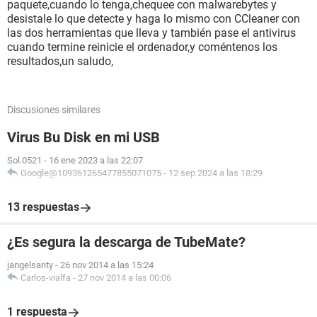
paquete,cuando lo tenga,chequee con malwarebytes y
desistale lo que detecte y haga lo mismo con CCleaner con
las dos herramientas que lleva y también pase el antivirus
cuando termine reinicie el ordenador,y coméntenos los
resultados,un saludo,
Discusiones similares
Virus Bu Disk en mi USB
Sol.0521
-
16 ene 2023 a las 22:07
Google@109361265477855071075
-
12 sep 2024 a las 18:29
13 respuestas
¿Es segura la descarga de TubeMate?
jangelsanty
-
26 nov 2014 a las 15:24
Carlos-vialfa
-
27 nov 2014 a las 00:06
1 respuesta