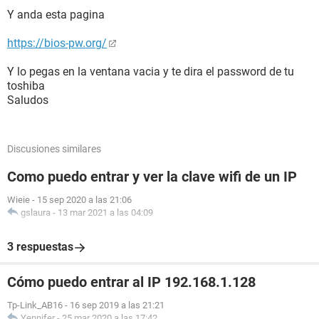
Y anda esta pagina
https://bios-pw.org/
Y lo pegas en la ventana vacia y te dira el password de tu
toshiba
Saludos
Discusiones similares
Como puedo entrar y ver la clave wifi de un IP
Wieie
-
15 sep 2020 a las 21:06
gslaura
-
13 mar 2021 a las 04:09
3 respuestas
Cómo puedo entrar al IP 192.168.1.128
Tp-Link_AB16
-
16 sep 2019 a las 21:21
Yennifer
-
25 mar 2020 a las 17:42