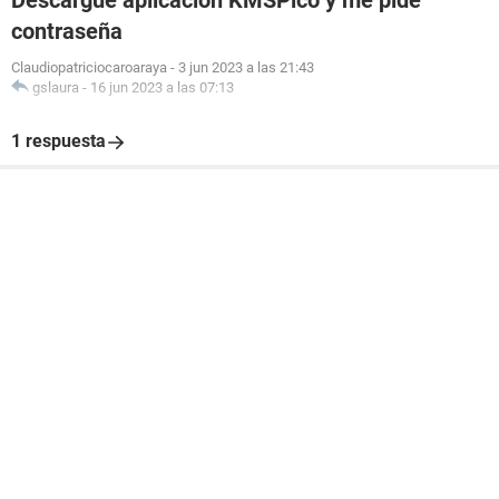
Descargué aplicacion KMSPico y me pide
contraseña
Claudiopatriciocaroaraya
-
3 jun 2023 a las 21:43
gslaura
-
16 jun 2023 a las 07:13
1 respuesta