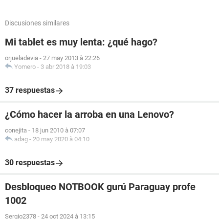
Discusiones similares
Mi tablet es muy lenta: ¿qué hago?
orjueladevia
-
27 may 2013 à 22:26
Yomero
-
3 abr 2018 à 19:03
37 respuestas
¿Cómo hacer la arroba en una Lenovo?
conejita
-
18 jun 2010 à 07:07
adag
-
20 may 2020 à 04:10
30 respuestas
Desbloqueo NOTBOOK gurú Paraguay profe
1002
Sergio2378
-
24 oct 2024 à 13:15