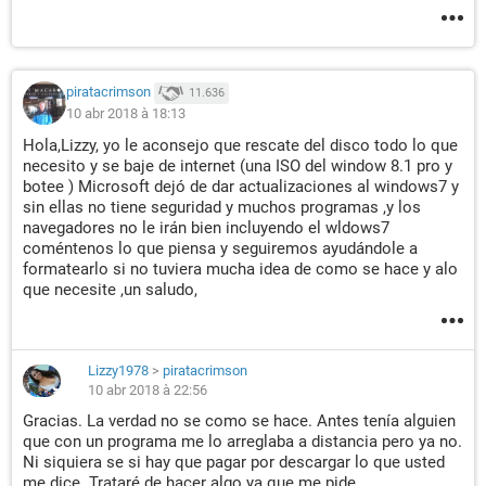
piratacrimson
11.636
10 abr 2018 à 18:13
Hola,Lizzy, yo le aconsejo que rescate del disco todo lo que
necesito y se baje de internet (una ISO del window 8.1 pro y
botee ) Microsoft dejó de dar actualizaciones al windows7 y
sin ellas no tiene seguridad y muchos programas ,y los
navegadores no le irán bien incluyendo el wldows7
coméntenos lo que piensa y seguiremos ayudándole a
formatearlo si no tuviera mucha idea de como se hace y alo
que necesite ,un saludo,
Lizzy1978
>
piratacrimson
10 abr 2018 à 22:56
Gracias. La verdad no se como se hace. Antes tenía alguien
que con un programa me lo arreglaba a distancia pero ya no.
Ni siquiera se si hay que pagar por descargar lo que usted
me dice. Trataré de hacer algo ya que me pide