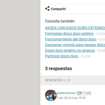
Compartir
Consulta también:
AYUDA CON DISCO DURO EXTERNO!
Formatear disco duro externo
- Guid
Funcionamiento del disco duro
- Gu
Descargar victoria para reparar disc
Disco duro externo no arranca
- Gui
Particion disco duro
- Guide
3 respuestas
RESPUESTA 1 / 3
piratacrimson
11.636
3 abr 2018 a las 19:39