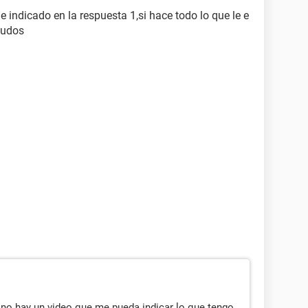
e indicado en la respuesta 1,si hace todo lo que le e
ludos
 no hay un video que me pueda indicar lo que tengo