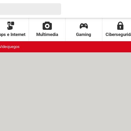
ps e Internet
Multimedia
Gaming
Cibersegurid
Videojuegos