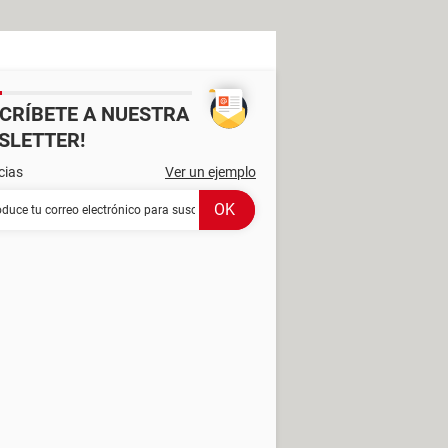
SCRÍBETE A NUESTRA
SLETTER!
cias
Ver un ejemplo