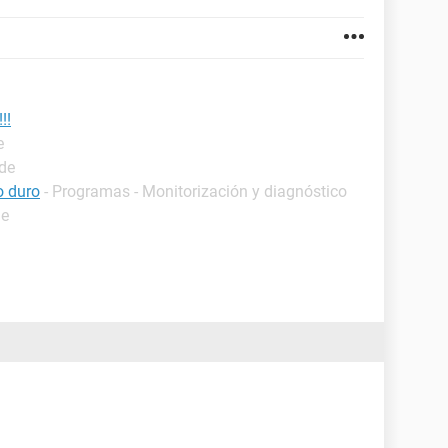
!!
e
ide
o duro
- Programas - Monitorización y diagnóstico
de