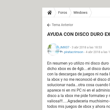
Foros
Windows
Tema Anterior
AYUDA CON DISCO DURO EX
JMX07
- 3 abr 2018 a las 18:53
piratacrimson
-
4 abr 2018 a las 
En resumen yo utilizo mi disco duro
dicho xbox es de 4gb....el disco dur
con la descargas de juegos ni nada
la xbox y no me reconoció el disco 
solucionar nada...otra cosa cuando 
aparece ni en mi PC ni en el admini
disco a la xbox me pide formateo y
valiosa!!!.....Agradeceria muchisimo
todos mis juegos de xbox y ahora no 