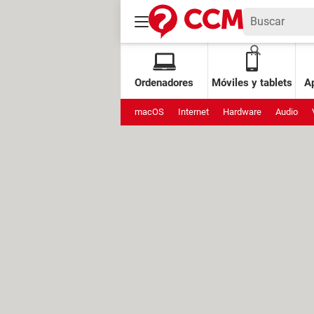
Ordenadores
Móviles y tablets
Ap
macOS
Internet
Hardware
Audio