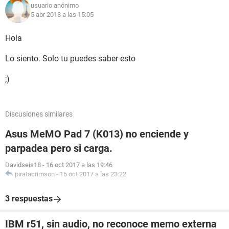
usuario anónimo
5 abr 2018 a las 15:05
Hola
Lo siento. Solo tu puedes saber esto
;)
Discusiones similares
Asus MeMO Pad 7 (K013) no enciende y
parpadea pero si carga.
Davidseis18
-
16 oct 2017 a las 19:46
piratacrimson
-
16 oct 2017 a las 23:22
3 respuestas
IBM r51, sin audio, no reconoce memo externa