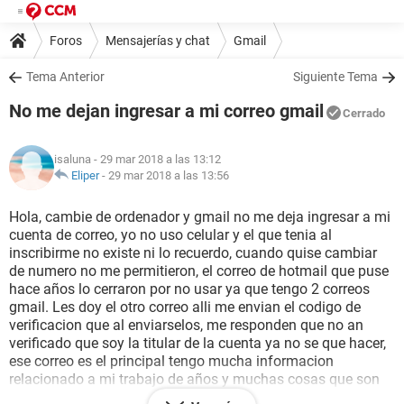
Foros
Mensajerías y chat
Gmail
Tema Anterior
Siguiente Tema
No me dejan ingresar a mi correo gmail
Cerrado
isaluna
- 29 mar 2018 a las 13:12
Eliper
-
29 mar 2018 a las 13:56
Hola, cambie de ordenador y gmail no me deja ingresar a mi
cuenta de correo, yo no uso celular y el que tenia al
inscribirme no existe ni lo recuerdo, cuando quise cambiar
de numero no me permitieron, el correo de hotmail que puse
hace años lo cerraron por no usar ya que tengo 2 correos
gmail. Les doy el otro correo alli me envian el codigo de
verificacion que al enviarselos, me responden que no an
verificado que soy la titular de la cuenta ya no se que hacer,
ese correo es el principal tengo mucha informacion
relacionado a mi trabajo de años y muchas cosas que son
importantes para mi.