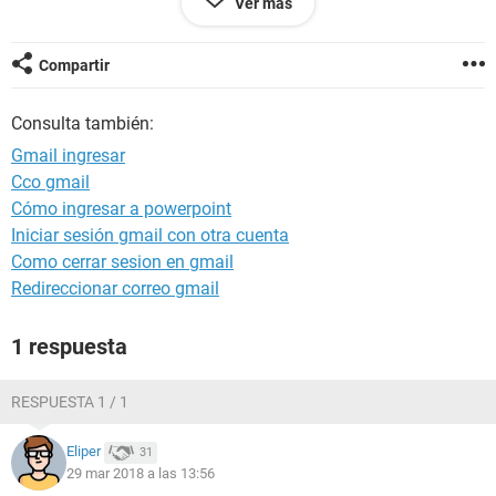
Ver más
Por favor pido a quien pueda ayudarme lo haga saber como
desbloquear para ingresar a mi correo.
Gracias.
Compartir
Consulta también:
Gmail ingresar
Cco gmail
Cómo ingresar a powerpoint
Iniciar sesión gmail con otra cuenta
Como cerrar sesion en gmail
Redireccionar correo gmail
1 respuesta
RESPUESTA 1 / 1
Eliper
31
29 mar 2018 a las 13:56