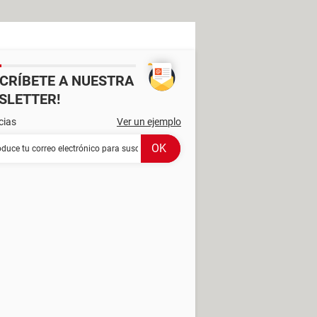
SCRÍBETE A NUESTRA
SLETTER!
cias
Ver un ejemplo