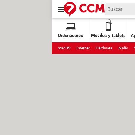
Ordenadores
Móviles y tablets
Ap
macOS
Internet
Hardware
Audio