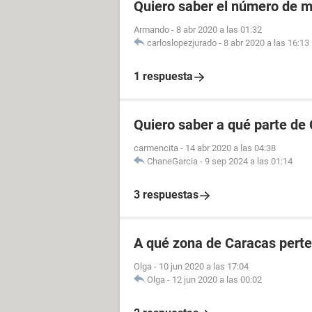
Quiero saber el número de m
Armando
-
8 abr 2020 a las 01:32
carloslopezjurado
-
8 abr 2020 a las 16:13
1 respuesta
Quiero saber a qué parte de
carmencita
-
14 abr 2020 a las 04:38
ChaneGarcia
-
9 sep 2024 a las 01:14
3 respuestas
A qué zona de Caracas perte
Olga
-
10 jun 2020 a las 17:04
Olga
-
12 jun 2020 a las 00:02