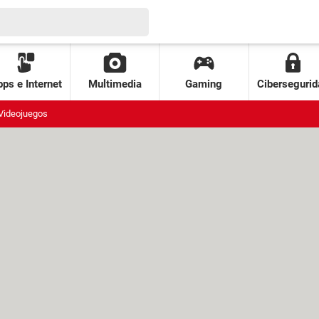
ps e Internet
Multimedia
Gaming
Cibersegurid
Videojuegos