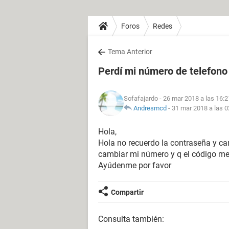
Foros
Redes
Tema Anterior
Perdí mi número de telefono
Sofafajardo
- 26 mar 2018 a las 16:2
Andresmcd
-
31 mar 2018 a las 0
Hola,
Hola no recuerdo la contraseña y c
cambiar mi número y q el código me l
Ayúdenme por favor
Compartir
Consulta también: