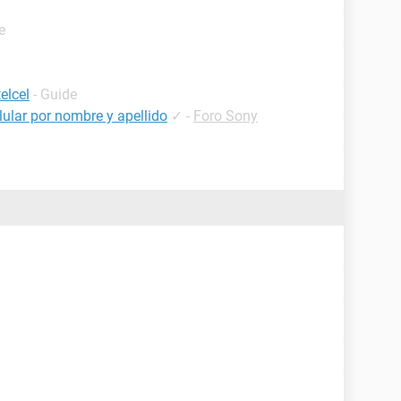
e
elcel
- Guide
ular por nombre y apellido
✓
-
Foro Sony