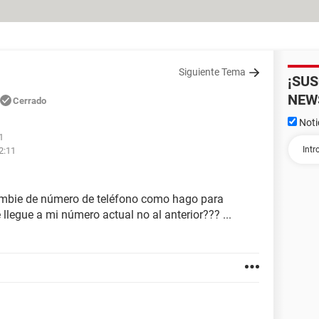
Siguiente Tema
¡SU
NEW
Cerrado
Noti
1
2:11
ambie de número de teléfono como hago para
legue a mi número actual no al anterior??? ...