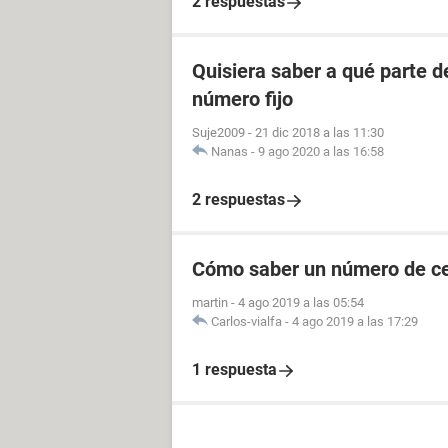
2 respuestas
Quisiera saber a qué parte 
número fijo
Suje2009
-
21 dic 2018 a las 11:30
Nanas
-
9 ago 2020 a las 16:58
2 respuestas
Cómo saber un número de cel
martin
-
4 ago 2019 a las 05:54
Carlos-vialfa
-
4 ago 2019 a las 17:29
1 respuesta