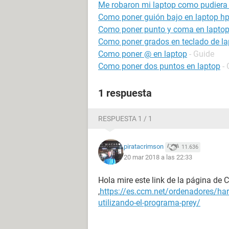
Me robaron mi laptop como pudiera l
Como poner guión bajo en laptop h
Como poner punto y coma en lapto
Como poner grados en teclado de la
Como poner @ en laptop
- Guide
Como poner dos puntos en laptop
-
1 respuesta
RESPUESTA 1 / 1
piratacrimson
11.636
20 mar 2018 a las 22:33
Hola mire este link de la página d
,
https://es.ccm.net/ordenadores/har
utilizando-el-programa-prey/