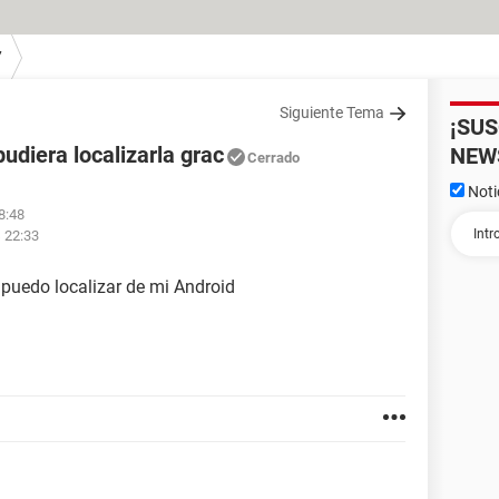
7
Siguiente Tema
¡SU
diera localizarla grac
NEW
Cerrado
Noti
8:48
s 22:33
puedo localizar de mi Android