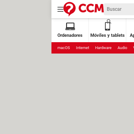
Ordenadores
Móviles y tablets
Ap
macOS
Internet
Hardware
Audio