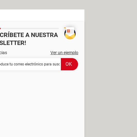
SCRÍBETE A NUESTRA
SLETTER!
cias
Ver un ejemplo