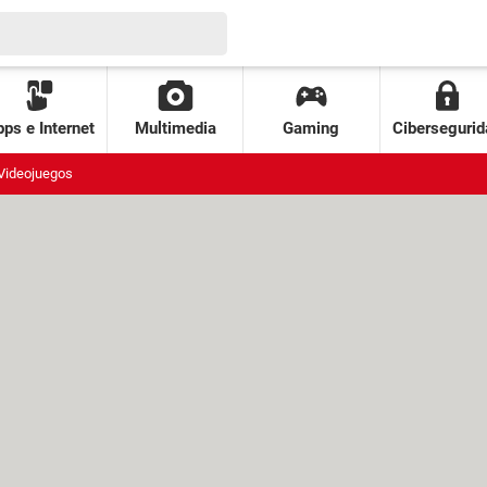
ps e Internet
Multimedia
Gaming
Cibersegurid
Videojuegos