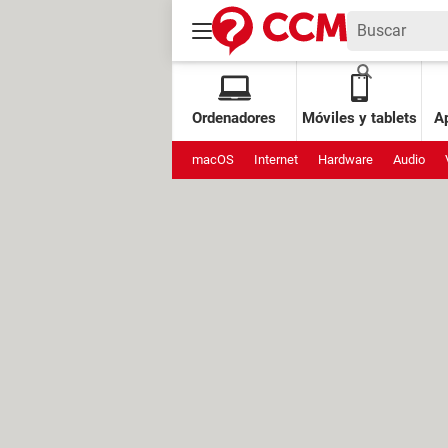
Ordenadores
Móviles y tablets
Ap
macOS
Internet
Hardware
Audio