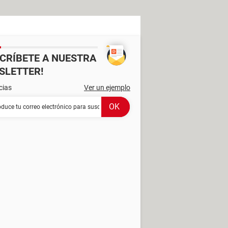
SCRÍBETE A NUESTRA
SLETTER!
cias
Ver un ejemplo