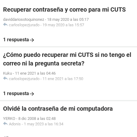
Recuperar contraseña y correo para mi CUTS
daviddariosotoquinonez
-
18 may 2020 a las 05:17
carloslopezjurado
-
19 may 2020 a las 15:57
1 respuesta
¿Cómo puedo recuperar mi CUTS si no tengo el
correo ni la pregunta secreta?
Kuku
-
11 ene 2021 a las 04:46
carloslopezjurado
-
11 ene 2021 a las 17:50
1 respuesta
Olvidé la contraseña de mi computadora
YERKO
-
8 dic 2008 a las 02:48
Adonis
-
1 may 2023 a las 16:34