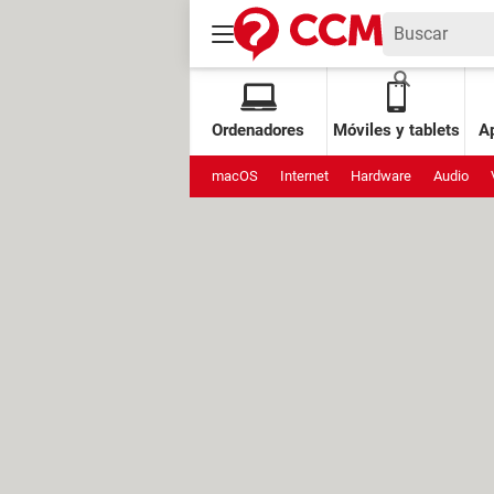
Ordenadores
Móviles y tablets
Ap
macOS
Internet
Hardware
Audio