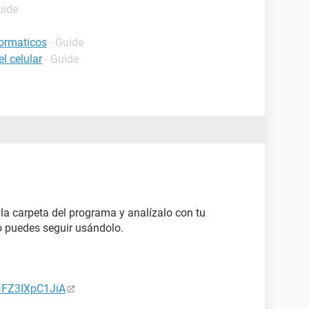
uide
formaticos
- Guide
l celular
- Guide
la carpeta del programa y analízalo con tu
do puedes seguir usándolo.
=FZ3IXpC1JiA