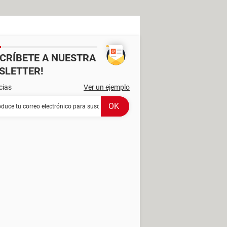
SCRÍBETE A NUESTRA
SLETTER!
cias
Ver un ejemplo