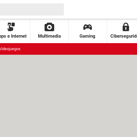
ps e Internet
Multimedia
Gaming
Cibersegurid
Videojuegos