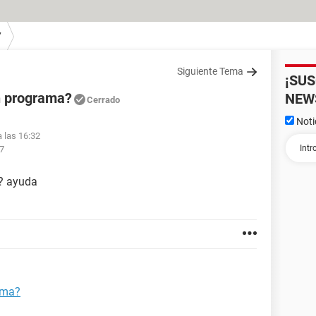
7
Siguiente Tema
¡SU
un programa?
NEW
Cerrado
Noti
a las 16:32
57
a? ayuda
ama?