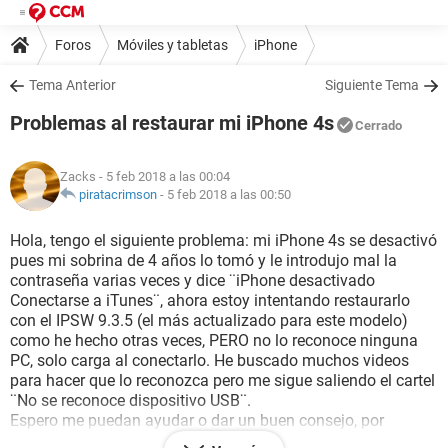
Foros
Móviles y tabletas
iPhone
Tema Anterior
Siguiente Tema
Problemas al restaurar mi iPhone 4s
Cerrado
Zacks
- 5 feb 2018 a las 00:04
piratacrimson
-
5 feb 2018 a las 00:50
Hola, tengo el siguiente problema: mi iPhone 4s se desactivó
pues mi sobrina de 4 años lo tomó y le introdujo mal la
contraseña varias veces y dice ¨iPhone desactivado
Conectarse a iTunes¨, ahora estoy intentando restaurarlo
con el IPSW 9.3.5 (el más actualizado para este modelo)
como he hecho otras veces, PERO no lo reconoce ninguna
PC, solo carga al conectarlo. He buscado muchos videos
para hacer que lo reconozca pero me sigue saliendo el cartel
¨No se reconoce dispositivo USB¨.
Espero me puedan ayudar o dar un buen consejo, por
adelantado MUCHAS GRACIAS.