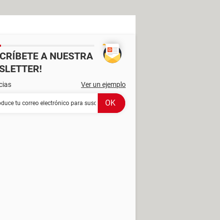
SCRÍBETE A NUESTRA
SLETTER!
cias
Ver un ejemplo