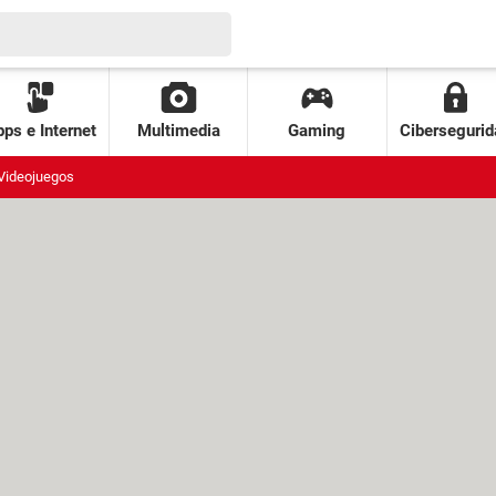
ps e Internet
Multimedia
Gaming
Cibersegurid
Videojuegos