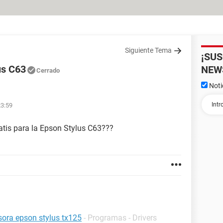
Siguiente Tema
¡SU
us C63
NEW
Cerrado
Noti
23:59
atis para la Epson Stylus C63???
esora epson stylus tx125
- Programas - Drivers