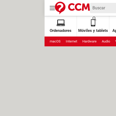
Ordenadores
Móviles y tablets
Ap
macOS
Internet
Hardware
Audio