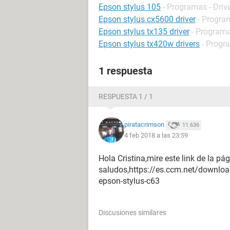
Epson stylus 105
- Programas - Driv
Epson stylus cx5600 driver
- Program
Epson stylus tx135 driver
- Programa
Epson stylus tx420w drivers
- Progr
1 respuesta
RESPUESTA 1 / 1
piratacrimson
11.636
4 feb 2018 a las 23:59
Hola Cristina,mire este link de la pá
saludos,https://es.ccm.net/download
epson-stylus-c63
Discusiones similares