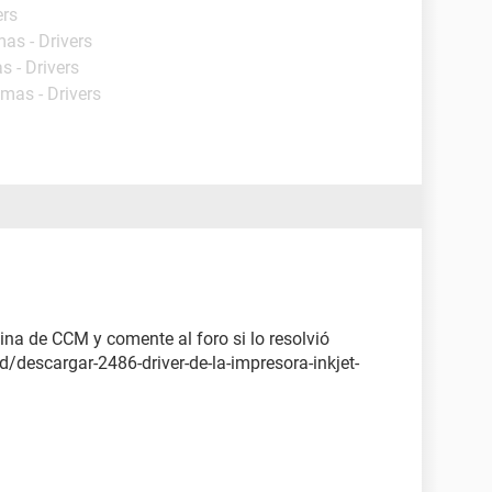
ers
as - Drivers
s - Drivers
amas - Drivers
gina de CCM y comente al foro si lo resolvió
/descargar-2486-driver-de-la-impresora-inkjet-