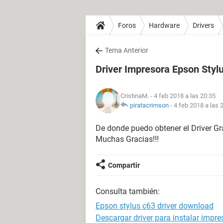
Foros
Hardware
Drivers
Tema Anterior
Driver Impresora Epson Styl
CristinaM.
- 4 feb 2018 a las 20:35
piratacrimson
-
4 feb 2018 a las 
De donde puedo obtener el Driver Gr
Muchas Gracias!!!
Compartir
Consulta también:
Epson stylus c63 driver download
Descargar driver para instalar impr