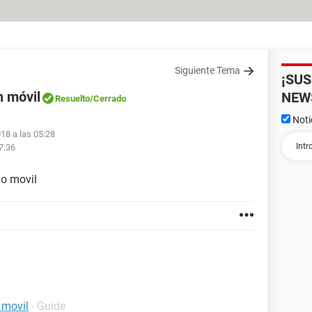
Siguiente Tema
¡SU
n móvil
NEW
Resuelto
/Cerrado
Noti
18 a las 05:28
7:36
no movil
 movil
- Guide