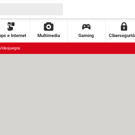
ps e Internet
Multimedia
Gaming
Cibersegurid
Videojuegos