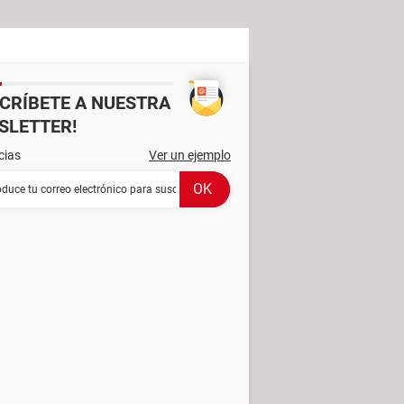
SCRÍBETE A NUESTRA
SLETTER!
cias
Ver un ejemplo