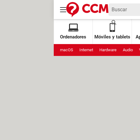
Ordenadores
Móviles y tablets
Ap
macOS
Internet
Hardware
Audio