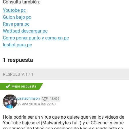
Consulta también:
Youtobe pc
Guion bajo pc
Rave para pc
Wattpad descargar pc
Como poner punto y coma en pc
Inshot para pc
1 respuesta
RESPUESTA 1 / 1
Mejor respuesta
piratacrimson
11.636
29 ene 2018 a las 22:40
Hola podría ser un virus que no quiere que vea los vídeos de
YouTube bajese el (Malwarebytes full ) y el CCleaner y entre
en aprueba de fallos con opciones de Red y cuando este en