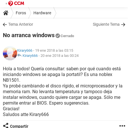
Foros
Hardware
Tema Anterior
Siguiente Tema
No arranca windows
Cerrado
Kirary666
- 19 ene 2018 a las 03:15
Kirary666
-
20 ene 2018 a las 00:24
Hola a todos! Quería consultar: saben por qué cuando está
iniciando windows se apaga la portatil? Es una noblex
NB1501.
Ya probé cambiando el disco rígido, el microprocesador y la
memoria ram. No levanta temperatura y tampoco deja
instalar windows, cuando quiere cargar se apaga. Sólo me
permite entrar al BIOS. Espero sugerencias.
Gracias!
Saludos atte Kirary666
Compartir