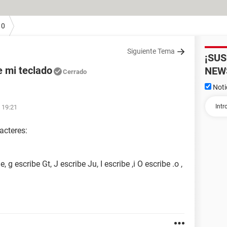
10
Siguiente Tema
¡SU
 mi teclado
NEW
Cerrado
Noti
 19:21
acteres:
 g escribe Gt, J escribe Ju, I escribe ,i O escribe .o ,