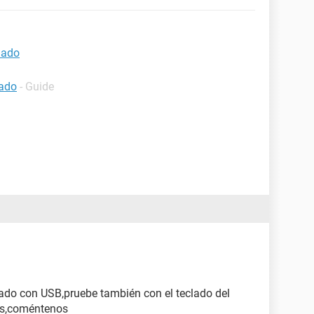
lado
lado
- Guide
lado con USB,pruebe también con el teclado del
os,coméntenos