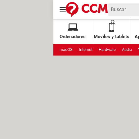
Ordenadores
Móviles y tablets
Ap
macOS
Internet
Hardware
Audio