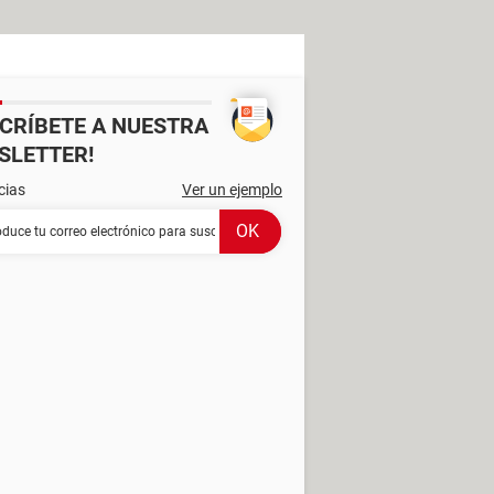
SCRÍBETE A NUESTRA
SLETTER!
cias
Ver un ejemplo