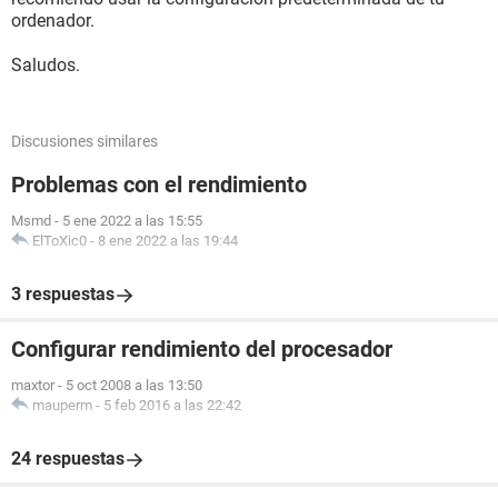
ordenador.
Saludos.
Discusiones similares
Problemas con el rendimiento
Msmd
-
5 ene 2022 a las 15:55
ElToXic0
-
8 ene 2022 a las 19:44
3 respuestas
Configurar rendimiento del procesador
maxtor
-
5 oct 2008 a las 13:50
mauperm
-
5 feb 2016 a las 22:42
24 respuestas