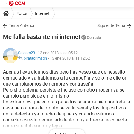
Foros
Internet
Tema Anterior
Siguiente Tema
Me falla bastante mi internet
Cerrado
Salcam23
- 13 ene 2018 a las 05:12
piratacrimson
-
13 ene 2018 a las 12:52
Apenas lleva algunos días pero hay veses que de nesesito
demaciado y ya hablamos a la compañía y sólo me dijeron
que cambiaromos de nombre y contraseña
Pero el problema persiste e incluso con otro modem ya se
cambio pero sigue en lo mismo
Lo extraño es que en días pasados si agarra bien por toda la
casa pero ahora de pronto se va la señal y los dispositivos
no la detectan ya mucho después y cuando estamos
conectados esta demaciado lento muy a fuerza se conecta
como si estubiera muy lejos
Como digo agarraba exelente en todos lados pero ahora