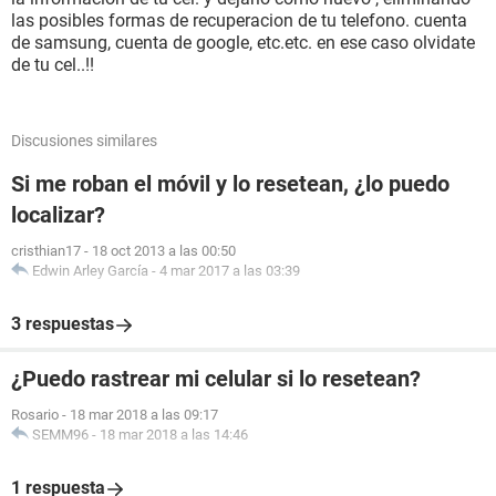
las posibles formas de recuperacion de tu telefono. cuenta
de samsung, cuenta de google, etc.etc. en ese caso olvidate
de tu cel..!!
Discusiones similares
Si me roban el móvil y lo resetean, ¿lo puedo
localizar?
cristhian17
-
18 oct 2013 a las 00:50
Edwin Arley García
-
4 mar 2017 a las 03:39
3 respuestas
¿Puedo rastrear mi celular si lo resetean?
Rosario
-
18 mar 2018 a las 09:17
SEMM96
-
18 mar 2018 a las 14:46
1 respuesta