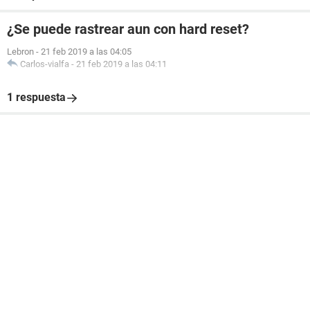
¿Se puede rastrear aun con hard reset?
Lebron
-
21 feb 2019 a las 04:05
Carlos-vialfa
-
21 feb 2019 a las 04:11
1 respuesta