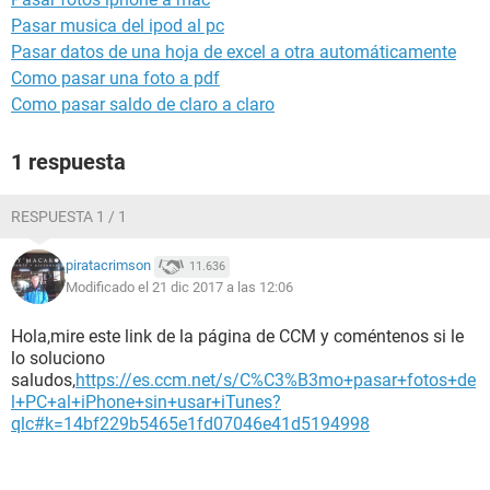
Pasar musica del ipod al pc
Pasar datos de una hoja de excel a otra automáticamente
Como pasar una foto a pdf
Como pasar saldo de claro a claro
1 respuesta
RESPUESTA 1 / 1
piratacrimson
11.636
Modificado el 21 dic 2017 a las 12:06
Hola,mire este link de la página de CCM y coméntenos si le
lo soluciono
saludos,
https://es.ccm.net/s/C%C3%B3mo+pasar+fotos+de
l+PC+al+iPhone+sin+usar+iTunes?
qlc#k=14bf229b5465e1fd07046e41d5194998