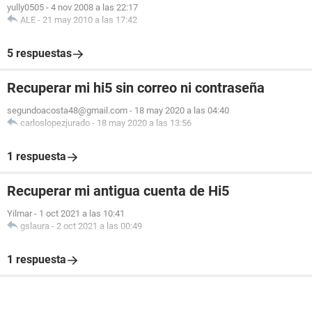
yully0505
-
4 nov 2008 a las 22:17
ALE
-
21 may 2010 a las 17:42
5 respuestas
Recuperar mi hi5 sin correo ni contraseña
segundoacosta48@gmail.com
-
18 may 2020 a las 04:40
carloslopezjurado
-
18 may 2020 a las 13:56
1 respuesta
Recuperar mi antigua cuenta de Hi5
Yilmar
-
1 oct 2021 a las 10:41
gslaura
-
2 oct 2021 a las 00:49
1 respuesta