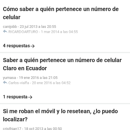
Cómo saber a quién pertenece un número de
celular
canijobb
-
23 jul 2013 a las 20:55
RICARDOARTURO
-
1 mar 2014 a las 04:55
4 respuestas
Saber a quién pertenece un número de celular
Claro en Ecuador
yumasa
-
19 ene 2016 a las 21:05
Carlos-vialfa
-
20 ene 2016 a las 04:52
1 respuesta
Si me roban el móvil y lo resetean, ¿lo puedo
localizar?
cristhian17
-
18 oct 2013 a las 00:50