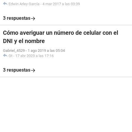
Edwin Arley García
-
4 mar 2017 a las 03:39
3 respuestas
Cómo averiguar un número de celular con el
DNI y el nombre
Gabriel_4529
-
1 ago 2019 a las 05:04
Gt
-
17 abr 2023 a las 17:16
3 respuestas