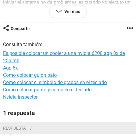
iniciar el sistema no da problemas, es cuando yo ejecuto un
juego pasan 10 min o menos y se me tilda y no queda mas
Ver más
remedio que reiniciar el pc, mi pc es una asrock k7s41gx con
un procesador de 1.8 ghz 1 gb de ram win xp 32 bits
servipack 3 espero sus respuestas de antemano muchas
Compartir
gracias!
Consulta también:
Es posible colocar un cooler a una nvidia 6200 agp 8x de
256 mb
Agp 8x
Como colocar guion bajo
Como colocar el simbolo de grados en el teclado
Como colocar punto y coma en el teclado
Nvidia inspector
1 respuesta
RESPUESTA 1 / 1