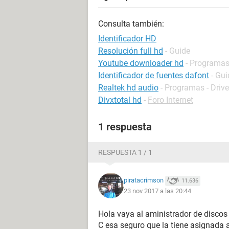
Consulta también:
Identificador HD
Resolución full hd
- Guide
Youtube downloader hd
- Programas
Identificador de fuentes dafont
- Gui
Realtek hd audio
- Programas - Drive
Divxtotal hd
-
Foro Internet
1 respuesta
RESPUESTA 1 / 1
piratacrimson
11.636
23 nov 2017 a las 20:44
Hola vaya al aministrador de discos 
C esa seguro que la tiene asignada 