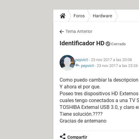
Foros
Hardware
Tema Anterior
Identificador HD
Cerrado
pepvict
- 23 nov 2017 a las 20:08
pepvict
-
23 nov 2017 a las 23:26
Como puedo cambiar la descripcion d
Y ahora el por que.
Poseo tres dispositivos HD Externos
cuales tengo conectados a una TV S
TOSHIBA External USB 3.0, y claro es
Tiene solución.????
Gracias de antemano
Compartir