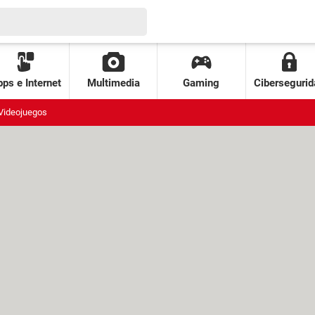
ps e Internet
Multimedia
Gaming
Cibersegurid
Videojuegos