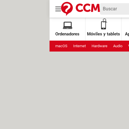
Ordenadores
Móviles y tablets
Ap
macOS
Internet
Hardware
Audio