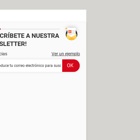
SCRÍBETE A NUESTRA
SLETTER!
cias
Ver un ejemplo