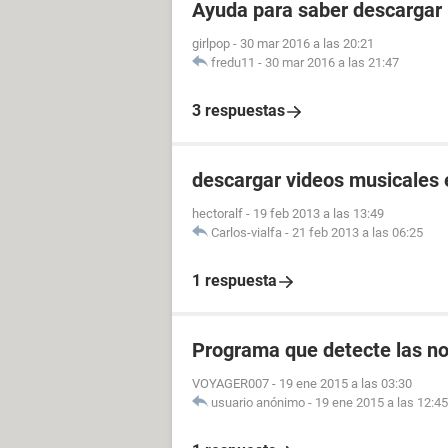
Ayuda para saber descargar 
girlpop
-
30 mar 2016 a las 20:21
fredu11
-
30 mar 2016 a las 21:47
3 respuestas
descargar videos musicales 
hectoralf
-
19 feb 2013 a las 13:49
Carlos-vialfa
-
21 feb 2013 a las 06:25
1 respuesta
Programa que detecte las no
VOYAGER007
-
19 ene 2015 a las 03:30
usuario anónimo
-
19 ene 2015 a las 12:45