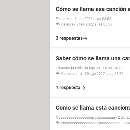
Cómo se llama esa canción e
Elekisdes
-
1 ene 2022 a las 03:02
gslaura
-
8 feb 2022 a las 05:37
3 respuestas
Saber cómo se llama una ca
Eduardo5000xd
-
30 ago 2017 a las 04:25
Carlos-vialfa
-
30 ago 2017 a las 05:42
1 respuesta
Como se llama esta cancion? 
Noseeeeeeeeeeeeeeayudaaaaaaaa
-
2 dic 2
Noseeeeeeeeeeeeeeayudaaaaaaaa
-
8 di