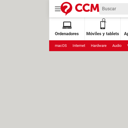
Ordenadores
Móviles y tablets
Ap
macOS
Internet
Hardware
Audio