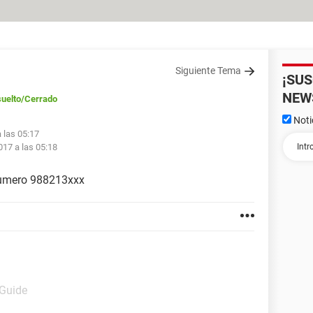
Siguiente Tema
¡SU
NEW
uelto
/Cerrado
Noti
 las 05:17
017 a las 05:18
numero 988213xxx
 Guide