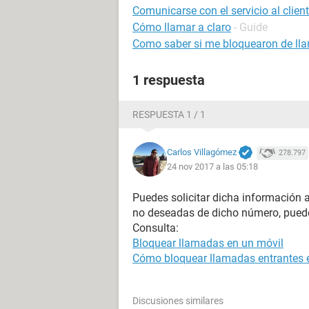
Comunicarse con el servicio al clien
Cómo llamar a claro
- Guide
Como saber si me bloquearon de ll
1 respuesta
RESPUESTA 1 / 1
Carlos Villagómez
278.797
24 nov 2017 a las 05:18
Puedes solicitar dicha información a
no deseadas de dicho número, puede
Consulta:
Bloquear llamadas en un móvil
Cómo bloquear llamadas entrantes e
Discusiones similares