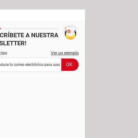
SCRÍBETE A NUESTRA
SLETTER!
cias
Ver un ejemplo