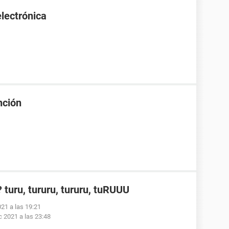
lectrónica
nción
turu, tururu, tururu, tuRUUU
021 a las 19:21
c 2021 a las 23:48