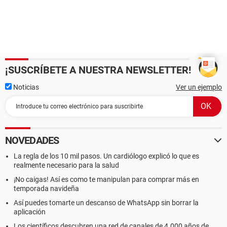
¡SUSCRÍBETE A NUESTRA NEWSLETTER!
Noticias
Ver un ejemplo
NOVEDADES
La regla de los 10 mil pasos. Un cardiólogo explicó lo que es
realmente necesario para la salud
¡No caigas! Así es como te manipulan para comprar más en
temporada navideña
Así puedes tomarte un descanso de WhatsApp sin borrar la
aplicación
Los científicos descubren una red de canales de 4.000 años de