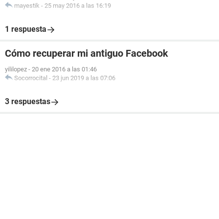
mayestik
-
25 may 2016 a las 16:19
1 respuesta
Cómo recuperar mi antiguo Facebook
yililopez
-
20 ene 2016 a las 01:46
Socorrocital
-
23 jun 2019 a las 07:06
3 respuestas