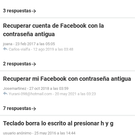
3 respuestas
Recuperar cuenta de Facebook con la
contraseña antigua
joana
-
23 feb 2017 a las 05:05
Carlos-vialfa
-
12 ago 2019 a las 03:48
2 respuestas
Recuperar mi Facebook con contraseña antigua
Josemartinez
-
27 oct 2018 a las 03:59
Yurani-098@hotmail.com
-
20 may 2021 a las 03:23
7 respuestas
Teclado borra lo escrito al presionar h y g
usuario anónimo
-
25 may 2016 a las 14:44