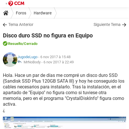
Foros
Hardware
Tema Anterior
Siguiente Tema
Disco duro SSD no figura en Equipo
Resuelto
/Cerrado
JugodeLugo
- 6 nov 2017 à 15:48
MrNoBody -
6 nov 2017 à 22:49
Hola. Hace un par de días me compré un disco duro SSD
(Sandisk SSD Plus 120GB SATA III) y hoy he conseguido los
cables necesarios para instalarlo. Tras la instalación, en el
apartado de "Equipo" no figura como si tuviese otra
memoria, pero en el programa "CrystalDiskInfo" figura como
activa.
¿