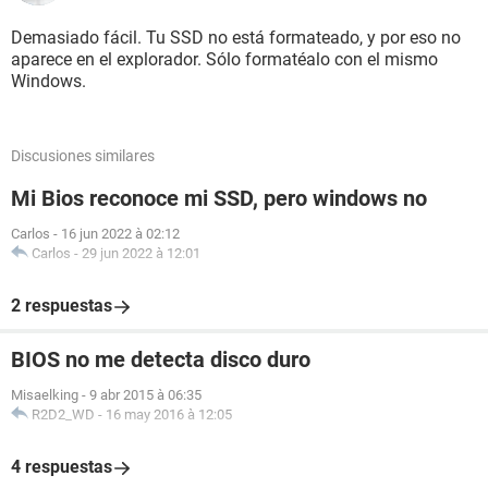
Demasiado fácil. Tu SSD no está formateado, y por eso no
aparece en el explorador. Sólo formatéalo con el mismo
Windows.
Discusiones similares
Mi Bios reconoce mi SSD, pero windows no
Carlos
-
16 jun 2022 à 02:12
Carlos
-
29 jun 2022 à 12:01
2 respuestas
BIOS no me detecta disco duro
Misaelking
-
9 abr 2015 à 06:35
R2D2_WD
-
16 may 2016 à 12:05
4 respuestas