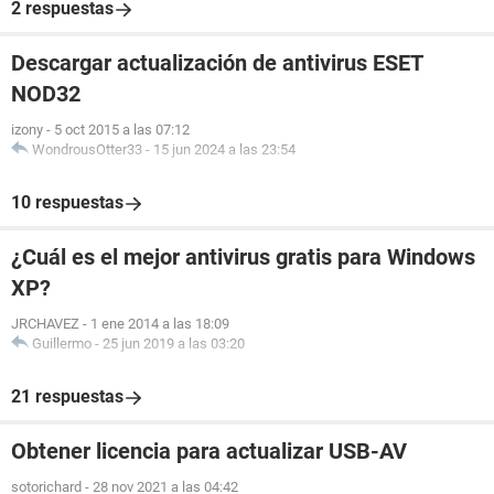
2 respuestas
Descargar actualización de antivirus ESET
NOD32
izony
-
5 oct 2015 a las 07:12
WondrousOtter33
-
15 jun 2024 a las 23:54
10 respuestas
¿Cuál es el mejor antivirus gratis para Windows
XP?
JRCHAVEZ
-
1 ene 2014 a las 18:09
Guillermo
-
25 jun 2019 a las 03:20
21 respuestas
Obtener licencia para actualizar USB-AV
sotorichard
-
28 nov 2021 a las 04:42